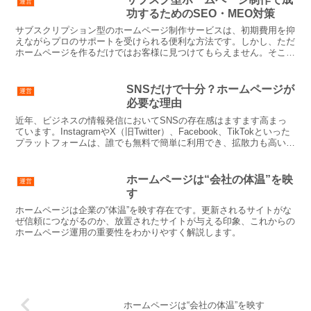
運営
げるための重要な要素で...
功するためのSEO・MEO対策
サブスクリプション型のホームページ制作サービスは、初期費用を抑
えながらプロのサポートを受けられる便利な方法です。しかし、ただ
ホームページを作るだけではお客様に見つけてもらえません。そこで
必要になるのが、SEO（検索エンジン最適化）とMEO（...
SNSだけで十分？ホームページが
運営
必要な理由
近年、ビジネスの情報発信においてSNSの存在感はますます高まっ
ています。InstagramやX（旧Twitter）、Facebook、TikTokといった
プラットフォームは、誰でも無料で簡単に利用でき、拡散力も高いこ
とから、多くの企業や店舗...
ホームページは“会社の体温”を映
運営
す
ホームページは企業の“体温”を映す存在です。更新されるサイトがな
ぜ信頼につながるのか、放置されたサイトが与える印象、これからの
ホームページ運用の重要性をわかりやすく解説します。
ホームページは“会社の体温”を映す