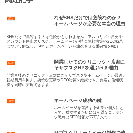
なぜSNSだけでは危険なのか？―
経営
ホームページが必要な本当の理由
―
SNSだけで集客するのは危険かもしれません。アルゴリズム変更や
アカウント停止のリスク、ホームページが持つ信頼構築やSEO効果
について解説し、SNSとホームページを連携させる重要性を紹介し
ます。
開業したてのクリニック・店舗こ
経営
そサブスクHPを選ぶべき理由
開業直後のクリニック・店舗にこそサブスク型ホームページが最適。
初期費用を抑え、柔軟な更新やSEO対策を継続でき、集客と信頼獲
得を同時に実現できます。
ホームページ成功の鍵
運営
ホームページを運営する企業や個人にと
って、成功するためには良質なコンテン
ツ戦略とSEO対策が不可欠です。ユーザ
ーが検索エンジンでホームページを見つ
け、訪問しやすく、魅力的なコンテンツ
で訪問者を引き付けることが、成果を上
サブスク型ホームページ制作で成