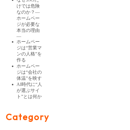
けでは危険
なのか？―
ホームペー
ジが必要な
本当の理由
―
ホームペー
ジは“営業マ
ンの人格”を
作る
ホームペー
ジは“会社の
体温”を映す
AI時代に“人
が選ぶサイ
ト”とは何か
Category