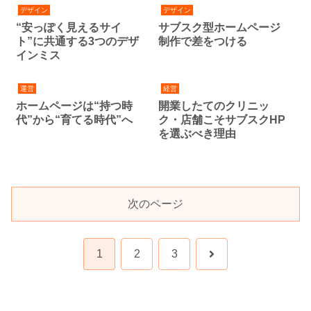
デザイン
デザイン
“安っぽく見えるサイ
サブスク型ホームページ
ト”に共通する3つのデザ
制作で差をつける
インミス
運営
経営
ホームページは“持つ時
開業したてのクリニッ
代”から“育てる時代”へ
ク・店舗こそサブスクHP
を選ぶべき理由
次のページ
次
1
2
3
へ