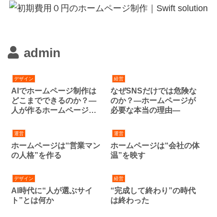
admin
デザイン
経営
AIでホームページ制作は
なぜSNSだけでは危険な
どこまでできるのか？―
のか？―ホームページが
人が作るホームページは
必要な本当の理由―
本当に不要になるのか―
運営
運営
ホームページは“営業マン
ホームページは“会社の体
の人格”を作る
温”を映す
デザイン
経営
AI時代に“人が選ぶサイ
“完成して終わり”の時代
ト”とは何か
は終わった